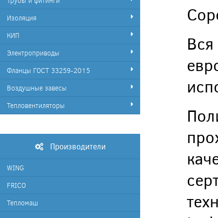
Трубы и фитинги
Cop
Изоляция
КИП
Вся
Электроприводы
евр
Фланцы ГОСТ 33259-2015
исп
Воздушные завесы
Тепловентиляторы
Пол
про
Производители
кач
WING
сер
FRICO
тех
Тепломаш