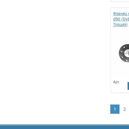
Фланец 
d90 (Dy
Турция)
Арт.
1
2