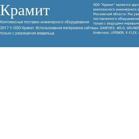
Крамит
ООО "Крамит" является кру
комплексного инженерного 
Московской области. Мы уве
поставляемого оборудования
Комплексные поставки инженерного оборудования
только с ведущими мировым
2017 © ООО Крамит. Использование материалов сайта
как, DANFOSS, WILO, GRUNDF
Andersson, UPONOR, K-FLEX, 
только с разрешения владельца.