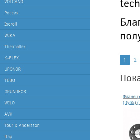
tec
VOLCANO
Россия
Бла
Isoroll
пол
WIKA
Thermaflex
K-FLEX
1
2
UPONOR
Пока
TEBO
GRUNDFOS
Фланец 
(Dy65) (
WILO
AVK
Tour & Andersson
Itap