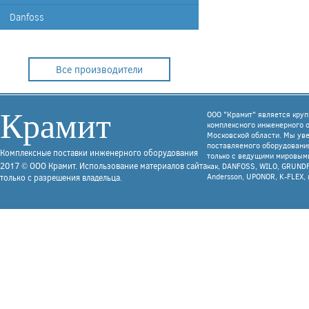
Danfoss
Все производители
Крамит
ООО "Крамит" является кру
комплексного инженерного 
Московской области. Мы уве
поставляемого оборудования
Комплексные поставки инженерного оборудования
только с ведущими мировым
2017 © ООО Крамит. Использование материалов сайта
как, DANFOSS, WILO, GRUNDF
Andersson, UPONOR, K-FLEX, 
только с разрешения владельца.