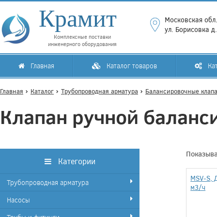
Крамит
Московская обл.
ул. Борисовка д
Комплексные поставки
инженерного оборудования
Главная
Каталог товаров
Кат
Главная
Каталог
Трубопроводная арматура
Балансировочные клап
Клапан ручной баланс
Показыва
Категории
MSV-S, 
Трубопроводная арматура
м3/ч
Насосы