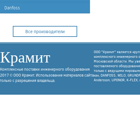
Danfoss
Все производители
Крамит
ООО "Крамит" является кру
комплексного инженерного 
Московской области. Мы уве
поставляемого оборудования
Комплексные поставки инженерного оборудования
только с ведущими мировым
2017 © ООО Крамит. Использование материалов сайта
как, DANFOSS, WILO, GRUNDF
Andersson, UPONOR, K-FLEX, 
только с разрешения владельца.