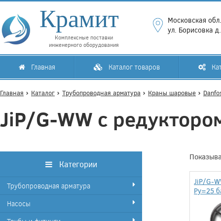
Крамит
Московская обл.
ул. Борисовка д
Комплексные поставки
инженерного оборудования
Главная
Каталог товаров
Кат
Главная
Каталог
Трубопроводная арматура
Краны шаровые
Danfo
JiP/G-WW с редукторо
Показыва
Категории
JiP/G-W
Трубопроводная арматура
Ру=25 б
Насосы