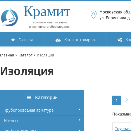
Крамит
Московская обл.
ул. Борисовка д
Комплексные поставки
инженерного оборудования
Главная
Каталог товаров
Кат
Главная
Каталог
Изоляция
Изоляция
Категории
1
2
Трубопроводная арматура
Показыва
Насосы
Трубная