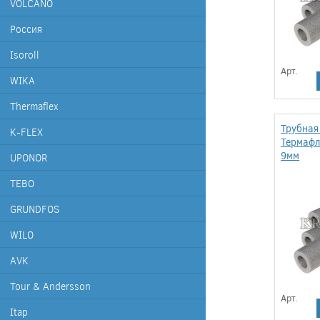
VOLCANO
Россия
Isoroll
Арт.
WIKA
Thermaflex
Трубная
K-FLEX
Термафл
9мм
UPONOR
TEBO
GRUNDFOS
WILO
AVK
Tour & Andersson
Арт.
Itap