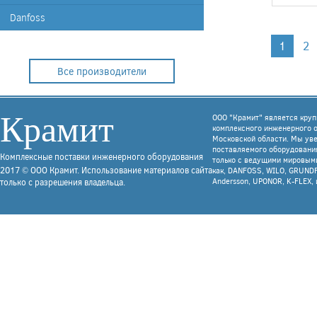
Danfoss
1
2
Все производители
Крамит
ООО "Крамит" является кру
комплексного инженерного 
Московской области. Мы уве
поставляемого оборудования
Комплексные поставки инженерного оборудования
только с ведущими мировым
2017 © ООО Крамит. Использование материалов сайта
как, DANFOSS, WILO, GRUNDF
Andersson, UPONOR, K-FLEX, 
только с разрешения владельца.