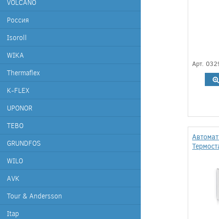
VOLCANO
Россия
Isoroll
WIKA
Арт. 032
Thermaflex
K-FLEX
UPONOR
TEBO
Автомат
GRUNDFOS
Термост
WILO
AVK
Tour & Andersson
Itap