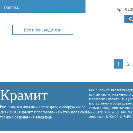
Danfoss
Арт. 032
Все производители
1
2
Крамит
ООО "Крамит" является кру
комплексного инженерного 
Московской области. Мы уве
поставляемого оборудования
Комплексные поставки инженерного оборудования
только с ведущими мировым
2017 © ООО Крамит. Использование материалов сайта
как, DANFOSS, WILO, GRUNDF
Andersson, UPONOR, K-FLEX, 
только с разрешения владельца.